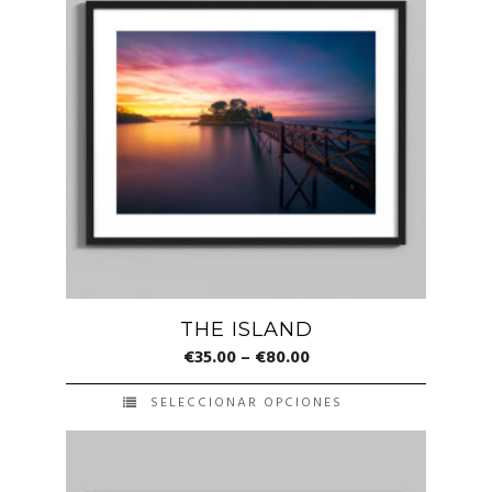
múltiples
variantes.
Las
opciones
se
pueden
elegir
en
la
página
de
THE ISLAND
producto
€
35.00
–
€
80.00
SELECCIONAR OPCIONES
Este
producto
tiene