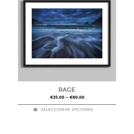
múltiples
variantes.
Las
opciones
se
pueden
elegir
en
la
página
de
RAGE
producto
€
35.00
–
€
80.00
SELECCIONAR OPCIONES
Este
producto
tiene