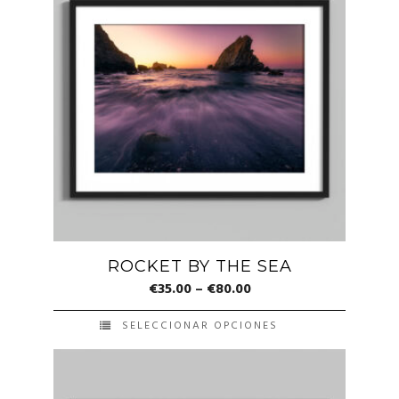
ROCKET BY THE SEA
€
35.00
–
€
80.00
SELECCIONAR OPCIONES
Este
producto
tiene