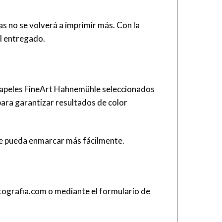
s no se volverá a imprimir más. Con la
al entregado.
s papeles FineArt Hahnemühle seleccionados
 para garantizar resultados de color
 se pueda enmarcar más fácilmente.
tografia.com
o mediante el
formulario de