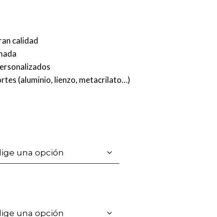
ran calidad
rmada
personalizados
rtes (aluminio, lienzo, metacrilato…)