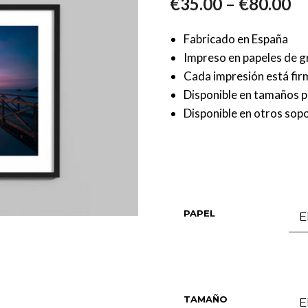
–
€
35.00
€
80.00
Fabricado en España
Impreso en papeles de g
Cada impresión está fi
Disponible en tamaños 
Disponible en otros sopo
PAPEL
TAMAÑO