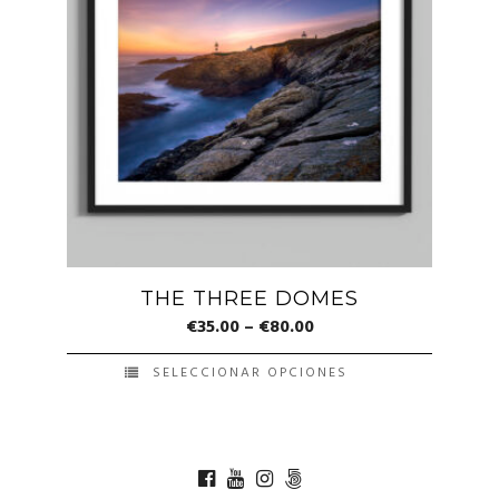
variantes.
Las
opciones
se
pueden
elegir
en
la
página
de
THE THREE DOMES
producto
€
35.00
–
€
80.00
SELECCIONAR OPCIONES
Este
producto
tiene
múltiples