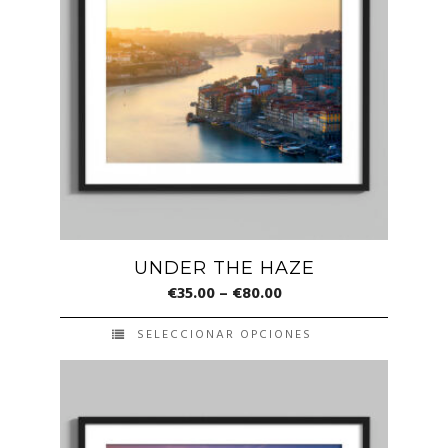
variantes.
Las
opciones
se
pueden
elegir
en
la
página
de
UNDER THE HAZE
producto
€
35.00
–
€
80.00
SELECCIONAR OPCIONES
Este
producto
tiene
múltiples