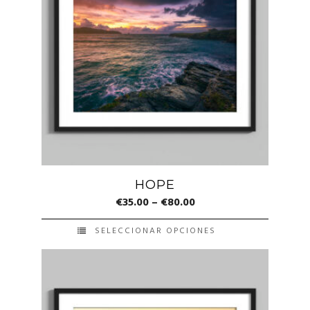
HOPE
€
35.00
–
€
80.00
SELECCIONAR OPCIONES
Este
producto
tiene
múltiples