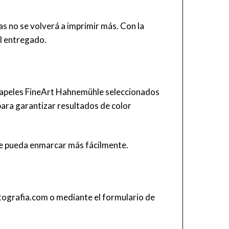
s no se volverá a imprimir más. Con la
al entregado.
s papeles FineArt Hahnemühle seleccionados
 para garantizar resultados de color
 se pueda enmarcar más fácilmente.
tografia.com
o mediante el
formulario de