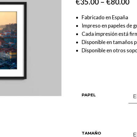
–
€
35.00
€
80.00
Fabricado en España
Impreso en papeles de g
Cada impresión está fi
Disponible en tamaños 
Disponible en otros sopo
PAPEL
TAMAÑO