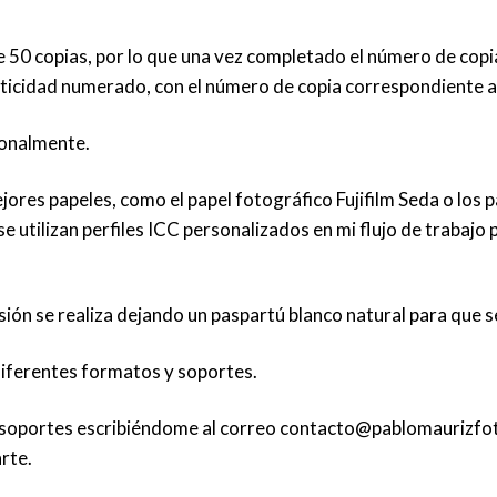
e 50 copias, por lo que una vez completado el número de copia
enticidad numerado, con el número de copia correspondiente 
sonalmente.
jores papeles, como el papel fotográfico Fujifilm Seda o lo
se utilizan perfiles ICC personalizados en mi flujo de trabajo
resión se realiza dejando un paspartú blanco natural para que
diferentes formatos y soportes.
 soportes escribiéndome al correo
contacto@pablomaurizfo
rte.