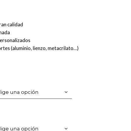
ran calidad
rmada
personalizados
rtes (aluminio, lienzo, metacrilato…)