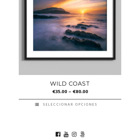
variantes.
Las
opciones
se
pueden
elegir
en
la
página
de
WILD COAST
producto
€
35.00
–
€
80.00
SELECCIONAR OPCIONES
Este
producto
tiene
múltiples