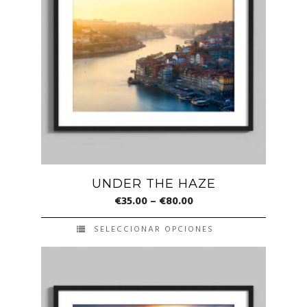
variantes.
Las
opciones
se
pueden
elegir
en
la
página
de
UNDER THE HAZE
producto
€
35.00
–
€
80.00
SELECCIONAR OPCIONES
Este
producto
tiene
múltiples