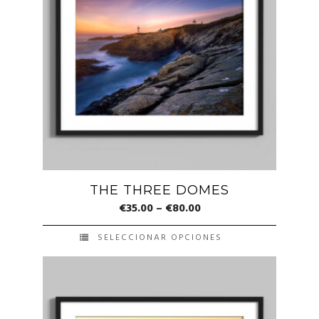
THE THREE DOMES
€
35.00
–
€
80.00
SELECCIONAR OPCIONES
Este
producto
tiene
múltiples