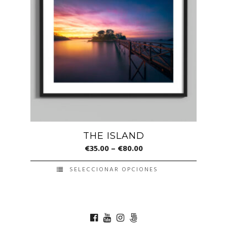
variantes.
Las
opciones
se
pueden
elegir
en
la
página
de
THE ISLAND
producto
€
35.00
–
€
80.00
SELECCIONAR OPCIONES
Este
producto
tiene
múltiples