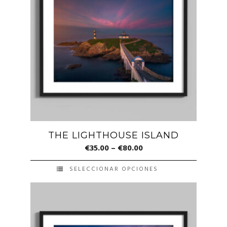
THE LIGHTHOUSE ISLAND
€
35.00
–
€
80.00
SELECCIONAR OPCIONES
Este
producto
tiene
múltiples