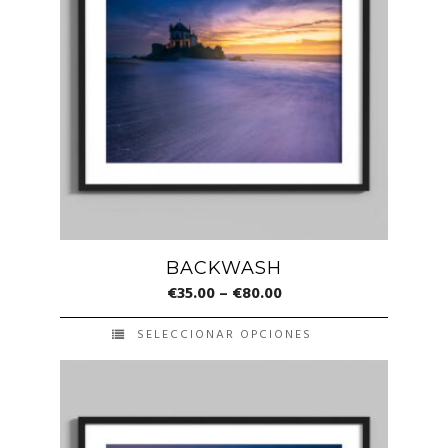
variantes.
Las
opciones
se
pueden
elegir
en
la
página
de
BACKWASH
producto
€
35.00
–
€
80.00
SELECCIONAR OPCIONES
Este
producto
tiene
múltiples