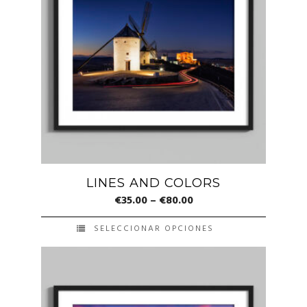
LINES AND COLORS
€
35.00
–
€
80.00
SELECCIONAR OPCIONES
Este
producto
tiene
múltiples