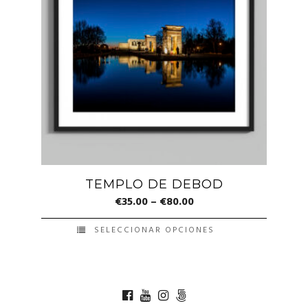
variantes.
Las
opciones
se
pueden
elegir
en
la
página
de
TEMPLO DE DEBOD
producto
€
35.00
–
€
80.00
SELECCIONAR OPCIONES
Este
producto
tiene
múltiples