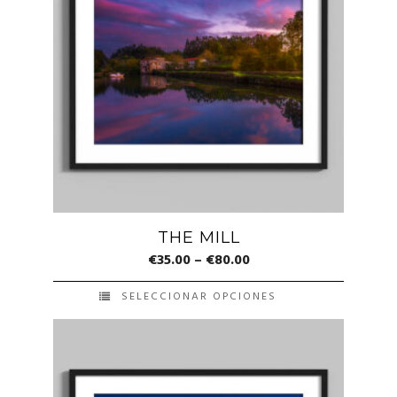
variantes.
Las
opciones
se
pueden
elegir
en
la
página
de
THE MILL
producto
€
35.00
–
€
80.00
SELECCIONAR OPCIONES
Este
producto
tiene
múltiples