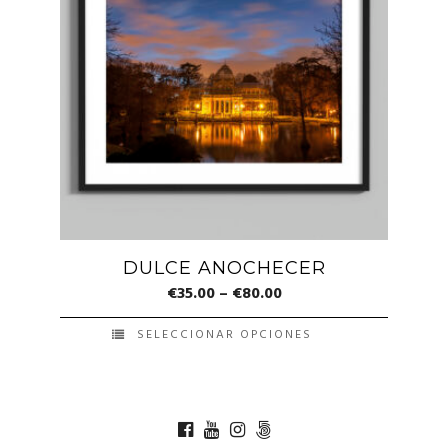
variantes.
Las
opciones
se
pueden
elegir
en
la
página
de
DULCE ANOCHECER
producto
€
35.00
–
€
80.00
SELECCIONAR OPCIONES
Este
producto
tiene
múltiples