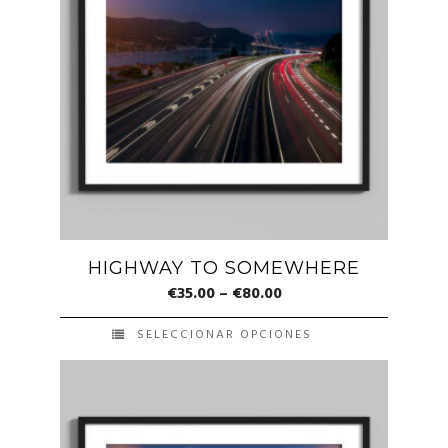
variantes.
Las
opciones
se
pueden
elegir
en
la
página
de
HIGHWAY TO SOMEWHERE
producto
€
35.00
–
€
80.00
SELECCIONAR OPCIONES
Este
producto
tiene
múltiples