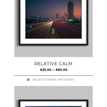
RELATIVE CALM
€
35.00
–
€
80.00
SELECCIONAR OPCIONES
Este
producto
tiene
múltiples