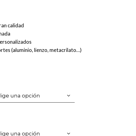
ran calidad
rmada
personalizados
rtes (aluminio, lienzo, metacrilato…)