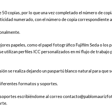
e 50 copias, por lo que una vez completado el número de copia
enticidad numerado, con el número de copia correspondiente 
sonalmente.
jores papeles, como el papel fotográfico Fujifilm Seda o lo
se utilizan perfiles ICC personalizados en mi flujo de trabajo
resión se realiza dejando un paspartú blanco natural para que
diferentes formatos y soportes.
 soportes escribiéndome al correo
contacto@pablomaurizfo
rte.