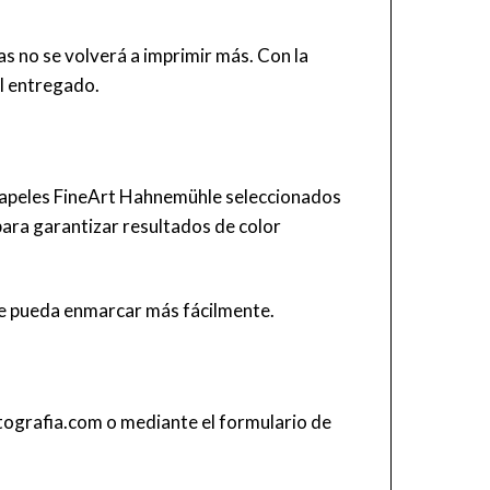
s no se volverá a imprimir más. Con la
al entregado.
s papeles FineArt Hahnemühle seleccionados
 para garantizar resultados de color
 se pueda enmarcar más fácilmente.
tografia.com
o mediante el
formulario de